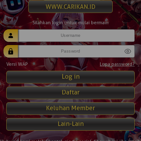
WWW.CARIKAN.ID
Silahkan login untuk mulai bermain
Versi WAP
Lupa password?
Daftar
Keluhan Member
Lain-Lain