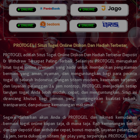
PROTOGEL | Situs Togel Online Diskon Dan Hadiah Terbesar
PROTOGEL adalah Situs Togel Online Diskon Dan Hadiah Terbesar Deposit
& Withdraw Tercepat Paling Terbaik. Selain itu PROTOGEL merupakan
situs togel online premium yang hadir untuk memberikan pengalaman
bermain yang aman, nyaman, dan menguntungkan bagi para pecinta
togel di seluruh Indonesia. Dengan sistem modern, keamanan terjamin,
dan layanan pelanggan 24 jam nonstop, PROTOGEL menjadikan setiap
taruhan togel Anda lebih mudah, cepat, dan menguntungkan. Situs ini
dirancang khusus bagi pemain yang menginginkan kualitas terbaik,
transparansi, dan peluang kemenangan maksimal.
Segera daftarkan akun Anda di PROTOGEL dan nikmati kemudahan
bermain togel online kapan saja, di mana saja. Raih kemenangan besar
dengan deposit dan withdraw cepat, bonus menarik, layanan pelanggan
24 jam, serta dukungan sistem fair play yang terpercaya. PROTOGEL situs