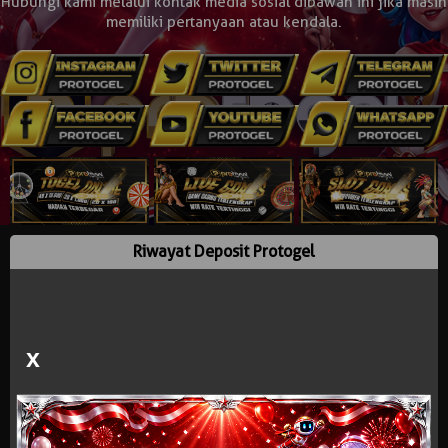
Hubungi kami melalui kontak media sosial dibawah ini jika masih
memiliki pertanyaan atau kendala.
Riwayat Deposit Protogel
x