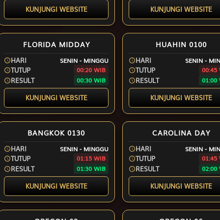
KUNJUNGI WEBSITE
KUNJUNGI WEBSITE
FLORIDA MIDDAY
HUAHIN 0100
HARI
HARI
SENIN - MINGGU
SENIN - MI
TUTUP
TUTUP
00:20 WIB
00:45
RESULT
RESULT
00:30 WIB
01:00
KUNJUNGI WEBSITE
KUNJUNGI WEBSITE
BANGKOK 0130
CAROLINA DAY
HARI
HARI
SENIN - MINGGU
SENIN - MI
TUTUP
TUTUP
01:15 WIB
01:45
RESULT
RESULT
01:30 WIB
02:00
KUNJUNGI WEBSITE
KUNJUNGI WEBSITE