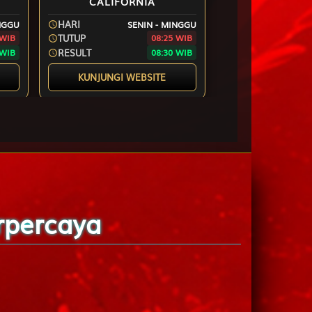
CALIFORNIA
HARI
NGGU
SENIN - MINGGU
TUTUP
 WIB
08:25 WIB
RESULT
 WIB
08:30 WIB
KUNJUNGI WEBSITE
BANGKOK 0930
HARI
NGGU
SENIN - MINGGU
TUTUP
 WIB
09:15 WIB
RESULT
 WIB
09:30 WIB
KUNJUNGI WEBSITE
erpercaya
CAROLINA EVENING
HARI
NGGU
SENIN - MINGGU
TUTUP
 WIB
10:17 WIB
RESULT
 WIB
10:22 WIB