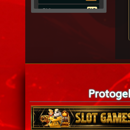
FAQ
08-08-2026 18:13:08
JADWAL BANK
08-08-2026 18:13:08
Protogel