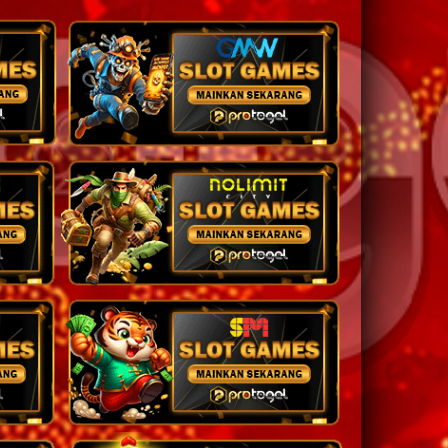
KUNJUNGI WEBSITE
OREGON 12
HARI
NGGU
SENIN - MINGGU
TUTUP
 WIB
11:50 WIB
RESULT
 WIB
12:00 WIB
KUNJUNGI WEBSITE
NG
BULLSEYE
HARI
NGGU
SENIN - MINGGU
TUTUP
 WIB
13:00 WIB
RESULT
 WIB
13:15 WIB
KUNJUNGI WEBSITE