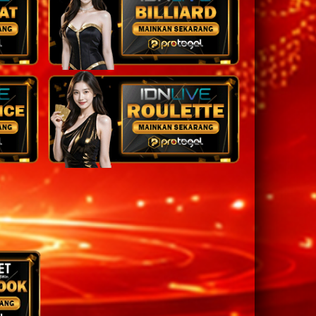
KUNJUNGI WEBSITE
MAGNUM4D
HARI
IBUR
RABU, SABTU, & MINGGU
TUTUP
 WIB
18:10 WIB
RESULT
 WIB
18:40 WIB
KUNJUNGI WEBSITE
POIPET 19
HARI
NGGU
SENIN - MINGGU
TUTUP
 WIB
19:30 WIB
RESULT
 WIB
19:45 WIB
KUNJUNGI WEBSITE