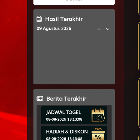
Hasil Terakhir
09 Agustus 2026
OREGON06
6
0
7
9
BANGKOK 0930
4
4
3
7
CALIFORNIA
0
7
4
4
FLORIDAEVE
7
7
6
6
Berita Terakhir
JADWAL TOGEL
08-08-2026 18:13:08
HADIAH & DISKON
08-08-2026 18:13:08