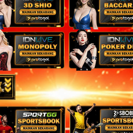
KUNJUNGI WEBSITE
KUNJUNGI WEBSITE
KINGKONG 4D SORE
SINGAPORE
HARI
HARI
SENIN - MINGGU
SELASA & JUMAT L
TUTUP
TUTUP
17:00 WIB
17:30
RESULT
RESULT
17:15 WIB
17:45
KUNJUNGI WEBSITE
KUNJUNGI WEBSITE
TOTOMACAU 4D MALAM I
CHELSEA 19
HARI
HARI
SENIN - MINGGU
SENIN - MI
TUTUP
TUTUP
19:00 WIB
19:00
RESULT
RESULT
19:15 WIB
19:15
KUNJUNGI WEBSITE
KUNJUNGI WEBSITE