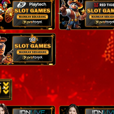
SYDNEY
JAKARTA 1400
HARI
HARI
SENIN - MINGGU
SENIN - MI
TUTUP
TUTUP
13:49 WIB
13:55
RESULT
RESULT
14:05 WIB
14:10
KUNJUNGI WEBSITE
KUNJUNGI WEBSITE
CHELSEA 15
TOTOMACAU 5D SOR
HARI
HARI
SENIN - MINGGU
SENIN - MI
TUTUP
TUTUP
15:00 WIB
15:15
RESULT
RESULT
15:15 WIB
15:30
KUNJUNGI WEBSITE
KUNJUNGI WEBSITE
TOTOMALI 1530
TOTOMACAU 4D SOR
HARI
HARI
SENIN - MINGGU
SENIN - MI
TUTUP
TUTUP
15:15 WIB
16:00
RESULT
RESULT
15:30 WIB
16:15