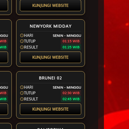
KUNJUNGI WEBSITE
NEWYORK MIDDAY
HARI
NGGU
SENIN - MINGGU
TUTUP
 WIB
01:15 WIB
RESULT
 WIB
01:25 WIB
KUNJUNGI WEBSITE
BRUNEI 02
HARI
NGGU
SENIN - MINGGU
TUTUP
 WIB
02:30 WIB
RESULT
 WIB
02:45 WIB
KUNJUNGI WEBSITE