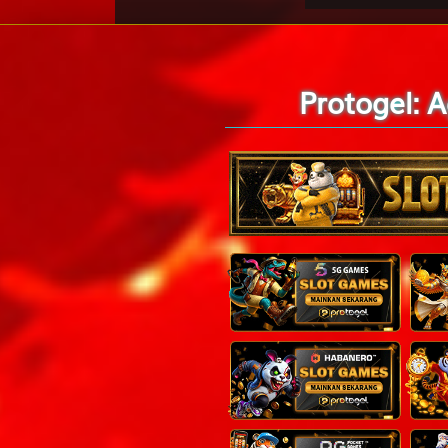
Protogel: 