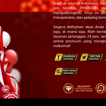
togel di seluruh Indonesia. 
jam nonstop, PROTOGEL men
menguntungkan. Situs ini di
transparansi, dan peluang ke
Segera daftarkan akun Anda
saja, di mana saja. Raih kem
layanan pelanggan 24 jam, ser
online premium yang mengha
maksimal!